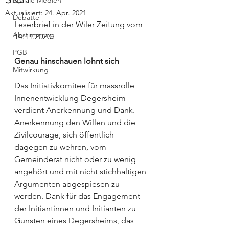
Soziale Medien
Aktualisiert:
24. Apr. 2021
Debatte
Leserbrief in der Wiler Zeitung vom 
Abstimmung
14.11.2020:
PGB
Genau hinschauen lohnt sich
Mitwirkung
Das Initiativkomitee für massrolle 
Innenentwicklung Degersheim 
verdient Anerkennung und Dank. 
Anerkennung den Willen und die 
Zivilcourage, sich öffentlich 
dagegen zu wehren, vom 
Gemeinderat nicht oder zu wenig 
angehört und mit nicht stichhaltigen 
Argumenten abgespiesen zu 
werden. Dank für das Engagement 
der Initiantinnen und Initianten zu 
Gunsten eines Degersheims, das 