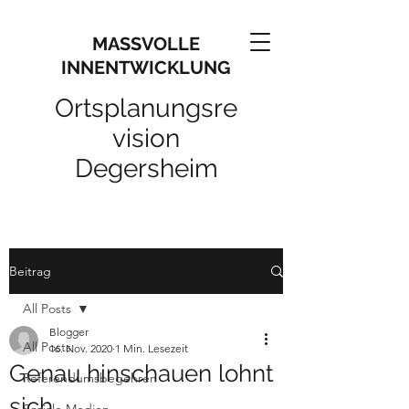
MASSVOLLE
INNENTWICKLUNG
Ortsplanungsre
vision
Degersheim
Beitrag
All Posts
Blogger
All Posts
16. Nov. 2020
1 Min. Lesezeit
Genau hinschauen lohnt
Referendumsbegehren
sich