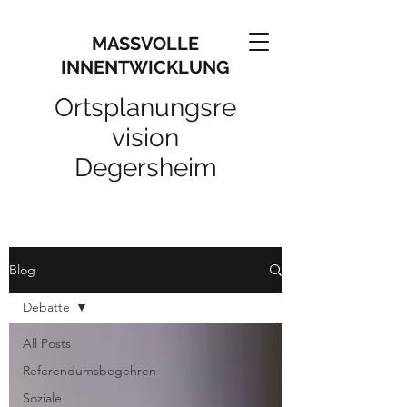
MASSVOLLE
INNENTWICKLUNG
Ortsplanungsre
vision
Degersheim
Blog
Debatte
All Posts
Referendumsbegehren
Soziale