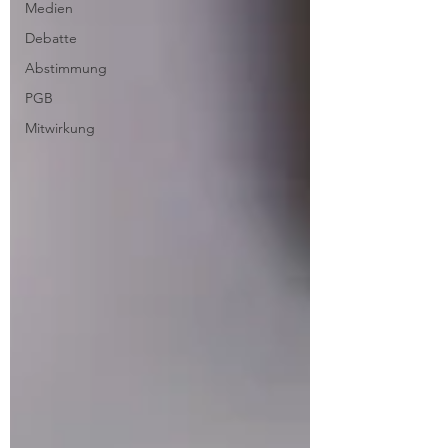
Medien
Debatte
Abstimmung
PGB
Mitwirkung